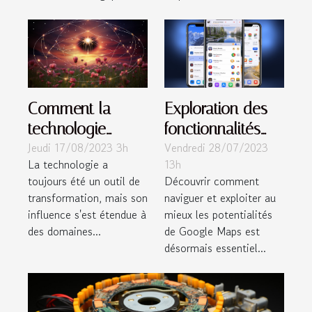
Comment la
Exploration des
technologie
fonctionnalités
Jeudi 17/08/2023 3h
Vendredi 28/07/2023
influence-t-elle la
avancées de
La technologie a
13h
voyance dans les
Google Maps
toujours été un outil de
Découvrir comment
domaines de
transformation, mais son
naviguer et exploiter au
l'amour et au-
influence s'est étendue à
mieux les potentialités
delà
des domaines...
de Google Maps est
désormais essentiel...