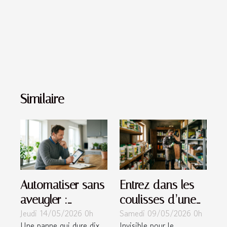
Similaire
Automatiser sans
Entrez dans les
aveugler :
coulisses d’une
Jeudi 14/05/2026 0h
Samedi 09/05/2026 0h
comment garder
armoire
Une panne qui dure dix
Invisible pour le