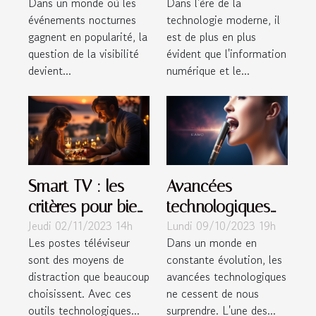
Dans un monde où les
Dans l'ère de la
dos pour des
l'autonomisation
événements nocturnes
technologie moderne, il
événements
des femmes
gagnent en popularité, la
est de plus en plus
question de la visibilité
évident que l'information
devient...
numérique et le...
Smart TV : les
Avancées
critères pour bien
technologiques
Jeudi 02/11/2023 14h
Lundi 09/10/2023 19h
choisir ?
en 2023: Les
Les postes téléviseur
Dans un monde en
machines de
sont des moyens de
constante évolution, les
stimulation orale
distraction que beaucoup
avancées technologiques
choisissent. Avec ces
ne cessent de nous
outils technologiques...
surprendre. L'une des...