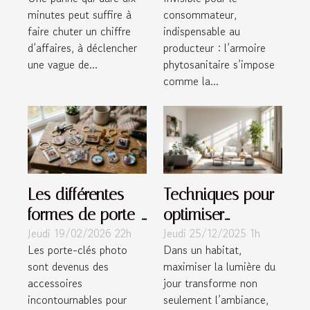
le contrôle sur
phytosanitaire, la
minutes peut suffire à
consommateur,
vos alertes
sentinelle
faire chuter un chiffre
indispensable au
invisible du
d’affaires, à déclencher
producteur : l’armoire
maraîcher
une vague de...
phytosanitaire s’impose
comme la...
Les différentes
Techniques pour
formes de porte-
optimiser
Jeudi 19/02/2026 22h
Jeudi 25/12/2025 1h
clés photo
l'éclairage naturel
Les porte-clés photo
Dans un habitat,
disponibles
dans votre
sont devenus des
maximiser la lumière du
habitat
accessoires
jour transforme non
incontournables pour
seulement l’ambiance,