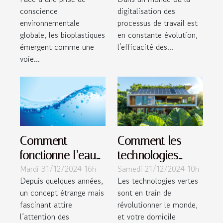
plastiques
grâce à des
conscience
digitalisation des
traditionnels
outils innovants
environnementale
processus de travail est
globale, les bioplastiques
en constante évolution,
émergent comme une
l'efficacité des...
voie...
Comment
Comment les
fonctionne l’eau
technologies
Mardi 31/12/2024 16h
Samedi 21/12/2024 10h
informée et
vertes peuvent
Depuis quelques années,
Les technologies vertes
pourquoi suscite-
révolutionner
un concept étrange mais
sont en train de
t-elle tant
votre maison
fascinant attire
révolutionner le monde,
d’intérêt ?
l’attention des
et votre domicile