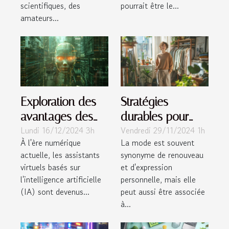
scientifiques, des
pourrait être le...
amateurs...
Exploration des
Stratégies
avantages des
durables pour
Lundi 16/12/2024 3h
Vendredi 29/11/2024 1h
assistants virtuels
réduire
À l'ère numérique
La mode est souvent
basés sur l'IA
l'empreinte
actuelle, les assistants
synonyme de renouveau
carbone de votre
virtuels basés sur
et d'expression
garde-robe
l'intelligence artificielle
personnelle, mais elle
(IA) sont devenus...
peut aussi être associée
à...