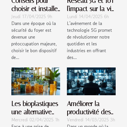
Conseils pour
Réseau 5G et IoT
choisir et installer
l'impact sur la vie
Jeudi 17/04/2025 9h
Lundi 14/04/2025 6h
des dispositifs de
quotidienne et les
Dans une époque où la
L'avènement de la
surveillance à
industries dans
sécurité du foyer est
technologie 5G promet
domicile
les années à
devenue une
de révolutionner notre
venir
préoccupation majeure,
quotidien et les
choisir le bon dispositif
industries en offrant
de...
des...
Les bioplastiques
Améliorer la
une alternative
productivité des
Mercredi 02/04/2025 1h
Vendredi 14/03/2025 3h
durable aux
réunions en ligne
Face à une prise de
Dans un monde où la