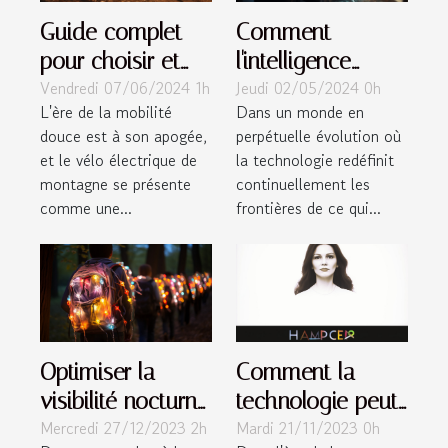
Guide complet
Comment
pour choisir et
l'intelligence
Vendredi 07/06/2024 1h
Jeudi 02/05/2024 0h
profiter
artificielle change
L'ère de la mobilité
Dans un monde en
pleinement des
le paysage de
douce est à son apogée,
perpétuelle évolution où
vélos électriques
l'emploi
et le vélo électrique de
la technologie redéfinit
de montagne
montagne se présente
continuellement les
comme une...
frontières de ce qui...
Optimiser la
Comment la
visibilité nocturne
technologie peut
Mercredi 27/12/2023 2h
Mardi 21/11/2023 0h
des ballons sac à
aider à