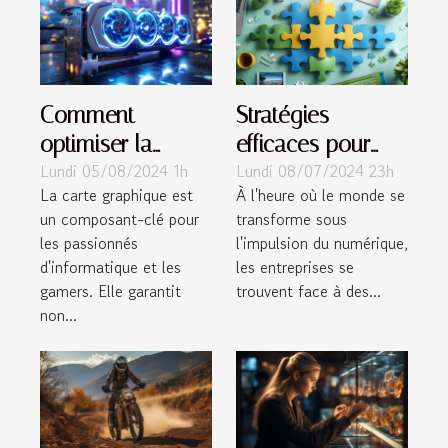
Comment
Stratégies
optimiser la
efficaces pour
Lundi 05/08/2024 1h
Lundi 08/07/2024 23h
durabilité et la
une
La carte graphique est
À l'heure où le monde se
performance de
transformation
un composant-clé pour
transforme sous
votre carte
digitale réussie
les passionnés
l'impulsion du numérique,
graphique
d'informatique et les
les entreprises se
gamers. Elle garantit
trouvent face à des...
non...