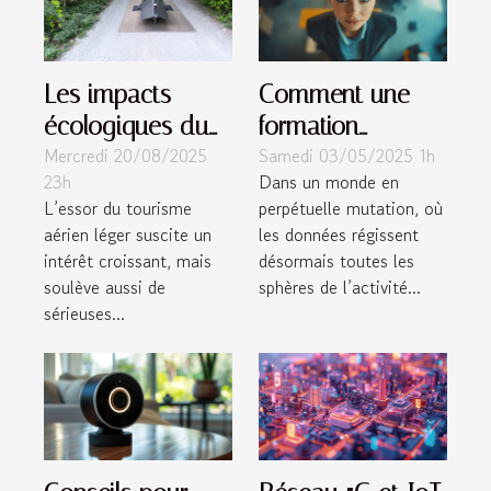
Les impacts
Comment une
écologiques du
formation
Mercredi 20/08/2025
Samedi 03/05/2025 1h
tourisme aérien
intensive en
23h
Dans un monde en
léger
analyse de
L’essor du tourisme
perpétuelle mutation, où
données peut
aérien léger suscite un
les données régissent
booster votre
intérêt croissant, mais
désormais toutes les
carrière
soulève aussi de
sphères de l’activité...
sérieuses...