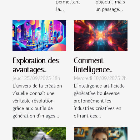
permettant
objectif, mais
la...
un passage...
Exploration des
Comment
avantages
l'intelligence
Jeudi 25/09/2025 18h
Mercredi 10/09/2025 2h
créatifs des outils
artificielle
L'univers de la création
L'intelligence artificielle
de génération
générative
visuelle connaît une
générative bouleverse
d'images par IA
transforme-t-elle
véritable révolution
profondément les
les industries
grâce aux outils de
industries créatives en
créatives ?
génération d’images...
offrant des...