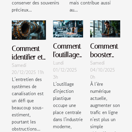
conserver des souvenirs
mais contribue aussi
précieux...
au...
Comment
Comment
Comment
l'outillage
booster
identifier et
Lundi
Samedi
d'injection
votre trafic
Samedi
prévenir les
01/12/2025
04/10/2025
plastique
en ligne
20/12/2025 11h
obstructions
3h
0h
L’entretien des
renforce-t-
grâce à
dans les
L'outillage
À l’ère
systèmes de
il
des
systèmes
d'injection
numérique
canalisation est
l'industrie
stratégies
plastique
actuelle,
de
un défi que
occupe une
augmenter son
moderne
éprouvées
beaucoup sous-
canalisation
place centrale
trafic en ligne
?
?
estiment,
?
dans l'industrie
n’est plus un
pourtant les
moderne,
simple
obstructions...