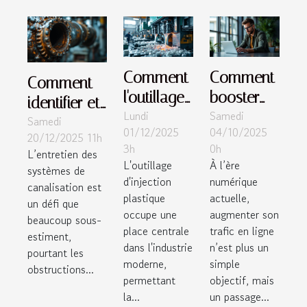
Comment
Comment
Comment
l'outillage
booster
identifier et
Lundi
Samedi
d'injection
votre trafic
Samedi
prévenir les
01/12/2025
04/10/2025
plastique
en ligne
20/12/2025 11h
obstructions
3h
0h
L’entretien des
renforce-t-
grâce à
dans les
L'outillage
À l’ère
systèmes de
il
des
systèmes
d'injection
numérique
canalisation est
l'industrie
stratégies
plastique
actuelle,
de
un défi que
occupe une
augmenter son
moderne
éprouvées
beaucoup sous-
canalisation
place centrale
trafic en ligne
?
?
estiment,
?
dans l'industrie
n’est plus un
pourtant les
moderne,
simple
obstructions...
permettant
objectif, mais
la...
un passage...