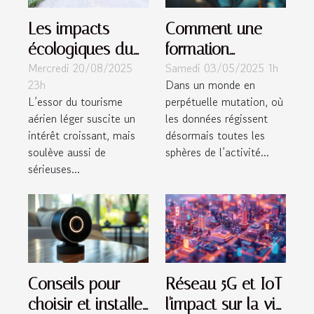
Les impacts
Comment une
écologiques du
formation
Mercredi 20/08/2025
Samedi 03/05/2025 1h
tourisme aérien
intensive en
23h
Dans un monde en
léger
analyse de
L’essor du tourisme
perpétuelle mutation, où
données peut
aérien léger suscite un
les données régissent
booster votre
intérêt croissant, mais
désormais toutes les
carrière
soulève aussi de
sphères de l’activité...
sérieuses...
Conseils pour
Réseau 5G et IoT
choisir et installer
l'impact sur la vie