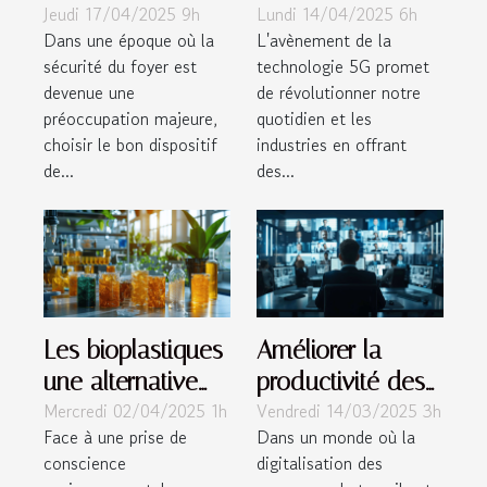
Jeudi 17/04/2025 9h
Lundi 14/04/2025 6h
des dispositifs de
quotidienne et les
Dans une époque où la
L'avènement de la
surveillance à
industries dans
sécurité du foyer est
technologie 5G promet
domicile
les années à
devenue une
de révolutionner notre
venir
préoccupation majeure,
quotidien et les
choisir le bon dispositif
industries en offrant
de...
des...
Les bioplastiques
Améliorer la
une alternative
productivité des
Mercredi 02/04/2025 1h
Vendredi 14/03/2025 3h
durable aux
réunions en ligne
Face à une prise de
Dans un monde où la
plastiques
grâce à des
conscience
digitalisation des
traditionnels
outils innovants