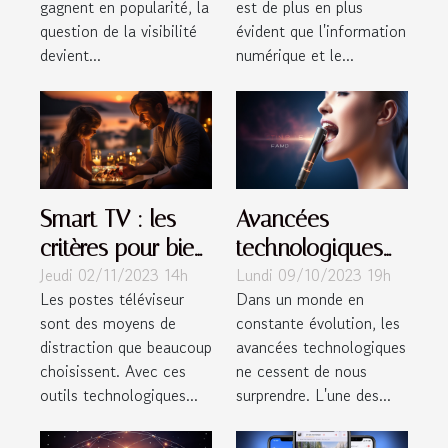
gagnent en popularité, la
est de plus en plus
question de la visibilité
évident que l'information
devient...
numérique et le...
Smart TV : les
Avancées
critères pour bien
technologiques
Jeudi 02/11/2023 14h
Lundi 09/10/2023 19h
choisir ?
en 2023: Les
Les postes téléviseur
Dans un monde en
machines de
sont des moyens de
constante évolution, les
stimulation orale
distraction que beaucoup
avancées technologiques
choisissent. Avec ces
ne cessent de nous
outils technologiques...
surprendre. L'une des...