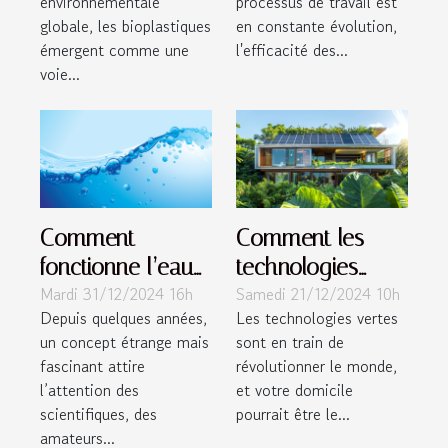
environnementale
processus de travail est
globale, les bioplastiques
en constante évolution,
émergent comme une
l'efficacité des...
voie...
Comment
Comment les
fonctionne l’eau
technologies
Mardi 31/12/2024 16h
Samedi 21/12/2024 10h
informée et
vertes peuvent
Depuis quelques années,
Les technologies vertes
pourquoi suscite-
révolutionner
un concept étrange mais
sont en train de
t-elle tant
votre maison
fascinant attire
révolutionner le monde,
d’intérêt ?
l’attention des
et votre domicile
scientifiques, des
pourrait être le...
amateurs...