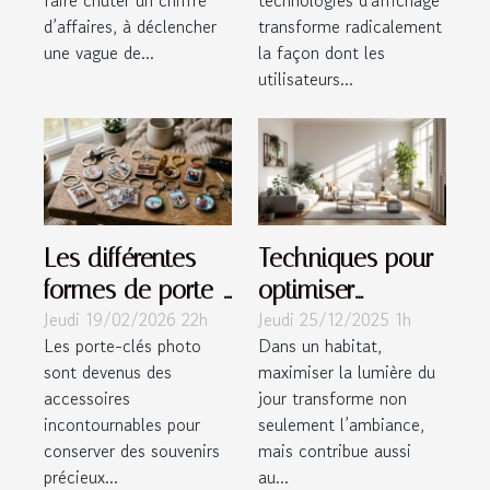
utilisateur sur les
d’affaires, à déclencher
transforme radicalement
ultraportables ?
une vague de...
la façon dont les
utilisateurs...
Les différentes
Techniques pour
formes de porte-
optimiser
Jeudi 19/02/2026 22h
Jeudi 25/12/2025 1h
clés photo
l'éclairage naturel
Les porte-clés photo
Dans un habitat,
disponibles
dans votre
sont devenus des
maximiser la lumière du
habitat
accessoires
jour transforme non
incontournables pour
seulement l’ambiance,
conserver des souvenirs
mais contribue aussi
précieux...
au...