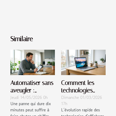
Similaire
Automatiser sans
Comment les
aveugler :
technologies
Jeudi 14/05/2026 0h
Dimanche 01/03/2026
comment garder
d'affichage
Une panne qui dure dix
17h
le contrôle sur
influencent-elles
minutes peut suffire à
L’évolution rapide des
vos alertes
l'expérience
faire chuter un chiffre
technologies d'affichage