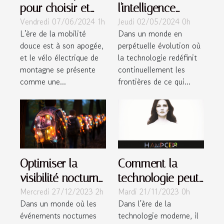
pour choisir et
l'intelligence
Vendredi 07/06/2024 1h
Jeudi 02/05/2024 0h
profiter
artificielle change
L'ère de la mobilité
Dans un monde en
pleinement des
le paysage de
douce est à son apogée,
perpétuelle évolution où
vélos électriques
l'emploi
et le vélo électrique de
la technologie redéfinit
de montagne
montagne se présente
continuellement les
comme une...
frontières de ce qui...
Optimiser la
Comment la
visibilité nocturne
technologie peut
Mercredi 27/12/2023 2h
Mardi 21/11/2023 0h
des ballons sac à
aider à
Dans un monde où les
Dans l'ère de la
dos pour des
l'autonomisation
événements nocturnes
technologie moderne, il
événements
des femmes