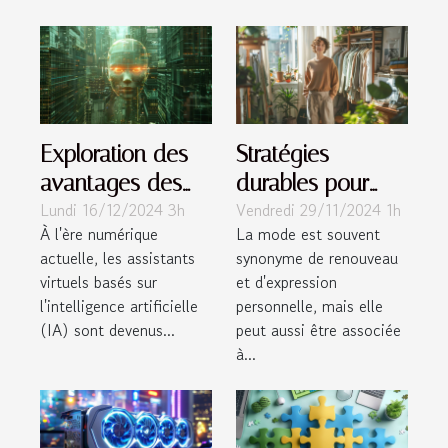
Exploration des
Stratégies
avantages des
durables pour
Lundi 16/12/2024 3h
Vendredi 29/11/2024 1h
assistants virtuels
réduire
À l'ère numérique
La mode est souvent
basés sur l'IA
l'empreinte
actuelle, les assistants
synonyme de renouveau
carbone de votre
virtuels basés sur
et d'expression
garde-robe
l'intelligence artificielle
personnelle, mais elle
(IA) sont devenus...
peut aussi être associée
à...