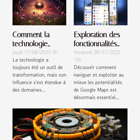
Comment la
Exploration des
technologie
fonctionnalités
Jeudi 17/08/2023 3h
Vendredi 28/07/2023
influence-t-elle la
avancées de
La technologie a
13h
voyance dans les
Google Maps
toujours été un outil de
Découvrir comment
domaines de
transformation, mais son
naviguer et exploiter au
l'amour et au-
influence s'est étendue à
mieux les potentialités
delà
des domaines...
de Google Maps est
désormais essentiel...