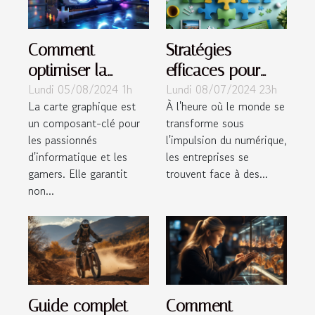
Comment
Stratégies
optimiser la
efficaces pour
Lundi 05/08/2024 1h
Lundi 08/07/2024 23h
durabilité et la
une
La carte graphique est
À l'heure où le monde se
performance de
transformation
un composant-clé pour
transforme sous
votre carte
digitale réussie
les passionnés
l'impulsion du numérique,
graphique
d'informatique et les
les entreprises se
gamers. Elle garantit
trouvent face à des...
non...
Guide complet
Comment