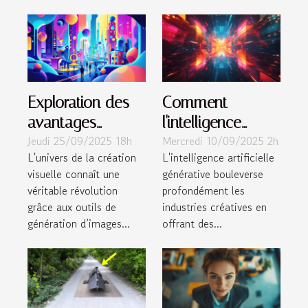
Exploration des
Comment
avantages
l'intelligence
Jeudi 25/09/2025 18h
Mercredi 10/09/2025 2h
créatifs des outils
artificielle
L'univers de la création
L'intelligence artificielle
de génération
générative
visuelle connaît une
générative bouleverse
d'images par IA
transforme-t-elle
véritable révolution
profondément les
les industries
grâce aux outils de
industries créatives en
créatives ?
génération d’images...
offrant des...