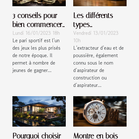
3 conseils pour
Les différents
bien commencer
types
Lundi 16/01/2023 18h
Vendredi 13/01/2023
vos débuts dans
d’aspirateurs
Le pari sportif est l’un
10h
les paris sportifs
multifonctions
des jeux les plus prisés
L’extracteur d’eau et de
de notre époque. Il
poussière, également
permet à nombre de
connu sous le nom
jeunes de gagner...
d’aspirateur de
construction ou
d’aspirateur...
Pourquoi choisir
Montre en bois