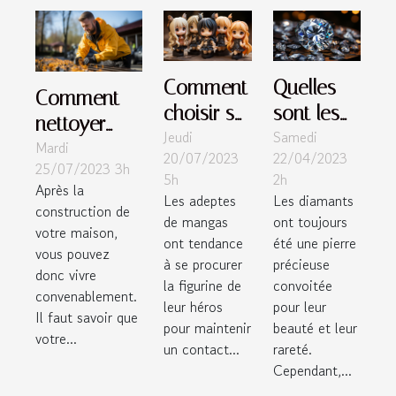
Comment
Quelles
Comment
choisir sa
sont les
nettoyer
Jeudi
Samedi
figurine
astuces
Mardi
efficacement
20/07/2023
22/04/2023
manga ?
pour
25/07/2023 3h
votre toiture
5h
2h
détecter
Après la
?
Les adeptes
Les diamants
construction de
un
de mangas
ont toujours
votre maison,
diamant
ont tendance
été une pierre
vous pouvez
à se procurer
précieuse
fait de
donc vivre
la figurine de
convoitée
façon
convenablement.
leur héros
pour leur
artificielle?
Il faut savoir que
pour maintenir
beauté et leur
votre...
un contact...
rareté.
Cependant,...