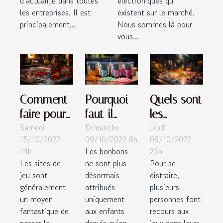
d’actualité dans toutes
électroniques qui
les entreprises. Il est
existent sur le marché.
principalement...
Nous sommes là pour
vous...
Comment
Pourquoi
Quels sont
faire pour
faut-il
les
Samedi
Dimanche
Jeudi
éviter les
préférer les
meilleurs
15/10/2022
09/10/2022 8h
06/10/2022
arnaques
bonbons
jeux de
14h
Les bonbons
23h
de casino
au CBD ?
société ?
Les sites de
ne sont plus
Pour se
en ligne ?
jeu sont
désormais
distraire,
généralement
attribués
plusieurs
un moyen
uniquement
personnes font
fantastique de
aux enfants
recours aux
passer le
depuis qu'on
jeux dans leurs