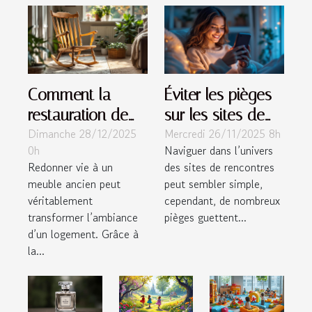
Comment la
Éviter les pièges
restauration de
sur les sites de
Dimanche 28/12/2025
Mercredi 26/11/2025 8h
meubles peut
rencontres :
0h
Naviguer dans l’univers
métamorphoser
conseils pratiques
Redonner vie à un
des sites de rencontres
votre intérieur ?
meuble ancien peut
peut sembler simple,
véritablement
cependant, de nombreux
transformer l’ambiance
pièges guettent...
d’un logement. Grâce à
la...