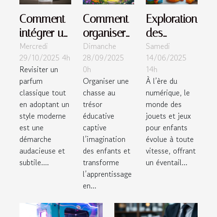
Comment
Comment
Exploration
intégrer un
organiser
des
Mercredi
Dimanche
Samedi
parfum
une
tendances
29/10/2025 4h
28/09/2025
14/06/2025
classique
chasse au
actuelles
Revisiter un
0h
14h
dans un
trésor
des jouets
parfum
Organiser une
À l’ère du
style
éducative
et jeux
classique tout
chasse au
numérique, le
moderne ?
pour
pour
en adoptant un
trésor
monde des
style moderne
éducative
jouets et jeux
enfants ?
enfants
est une
captive
pour enfants
démarche
l’imagination
évolue à toute
audacieuse et
des enfants et
vitesse, offrant
subtile....
transforme
un éventail...
l’apprentissage
en...