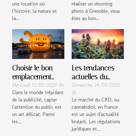
une location où
réaliser un shooting
Montmaur !
?
l’histoire, la nature et
photo à Grenoble, vous
la...
êtes au bon...
Les tendances
Choisir le bon
actuelles du
emplacement
Dimanche 24/09/2023
Mercredi 13/03/2024 0h
marché du CBD
pour maximiser
2h
Dans le monde trépidant
en France
l'efficacité des
Le marché du CBD, ou
de la publicité, capter
publicités
cannabidiol, en France
l'attention du public est
gonflables
est un sujet d'actualité
un art délicat. Parmi
brulant. Les régulations
les...
juridiques et...