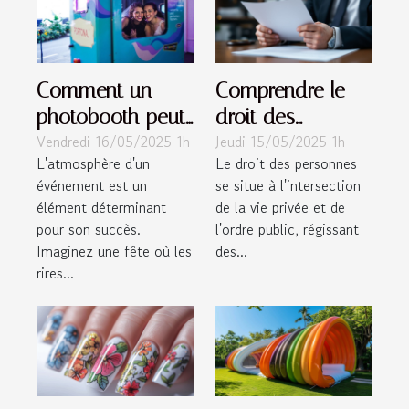
Comment un
Comprendre le
photobooth peut
droit des
Vendredi 16/05/2025 1h
Jeudi 15/05/2025 1h
transformer
personnes :
L'atmosphère d'un
Le droit des personnes
l'ambiance de
famille,
événement est un
se situe à l'intersection
vos événements
dépendance et
élément déterminant
de la vie privée et de
enjeux pénaux
pour son succès.
l'ordre public, régissant
Imaginez une fête où les
des...
rires...