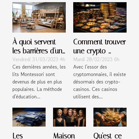
À quoi servent
Comment trouver
les barrières d'un
une crypto-
Vendredi 31/03/2023 4h
Mardi 28/02/2023 6h
lit Montessori ?
casino?
Ces dernières années, les
Avec l'essor des
lits Montessori sont
cryptomonnaies, il existe
devenus de plus en plus
désormais des crypto-
populaires. La méthode
casinos. Ces casinos
d'éducation...
utilisent des...
Les
Maison
Qu'est-ce