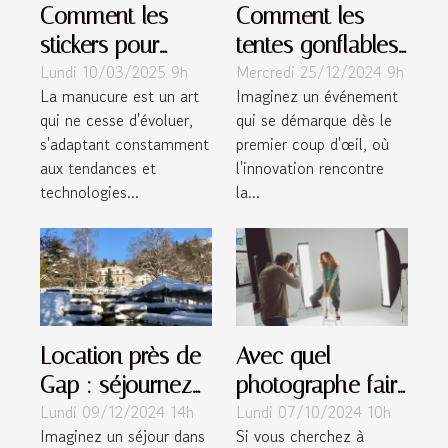
Comment les
Comment les
stickers pour
tentes gonflables
Lundi 10/03/2025 9h
Mercredi 25/12/2024 9h
ongles
peuvent
La manucure est un art
Imaginez un événement
révolutionnent la
dynamiser vos
qui ne cesse d'évoluer,
qui se démarque dès le
manucure
événements
s'adaptant constamment
premier coup d'œil, où
moderne
aux tendances et
l'innovation rencontre
technologies...
la...
Location près de
Avec quel
Gap : séjournez
photographe faire
Lundi 09/12/2024 14h
Lundi 07/10/2024 10h
dans l’un des
un shooting
Imaginez un séjour dans
Si vous cherchez à
châteaux de
photo à Grenoble