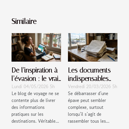
Similaire
De l’inspiration à
Les documents
l’évasion : le vrai
indispensables
Lundi 04/05/2026 5h
Vendredi 20/03/2026 5h
impact
pour faire enlever
Le blog de voyage ne se
Se débarrasser d’une
émotionnel d’un
une épave
contente plus de livrer
épave peut sembler
blog de voyage
des informations
complexe, surtout
pratiques sur les
lorsqu’il s’agit de
destinations. Véritable...
rassembler tous les...