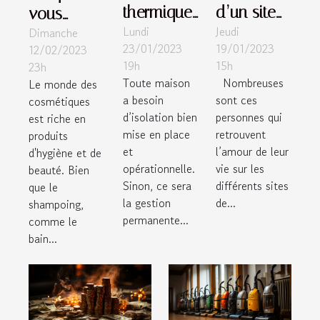
thermique
d’un site
vous
Lundi
Jeudi
d’un
de
Dimanche
devez
23/01/2023
19/01/2023
12/02/2023
logement :
rencontre
savoir sur
19h
15h
23h
quels sont
adultère
le
Toute maison
Nombreuses
Le monde des
les types
shampoing
a besoin
sont ces
cosmétiques
d’isolants
solide
d’isolation bien
personnes qui
est riche en
mise en place
retrouvent
produits
les plus
et
l’amour de leur
d'hygiène et de
connus ?
opérationnelle.
vie sur les
beauté. Bien
Sinon, ce sera
différents sites
que le
la gestion
de...
shampoing,
permanente...
comme le
bain...