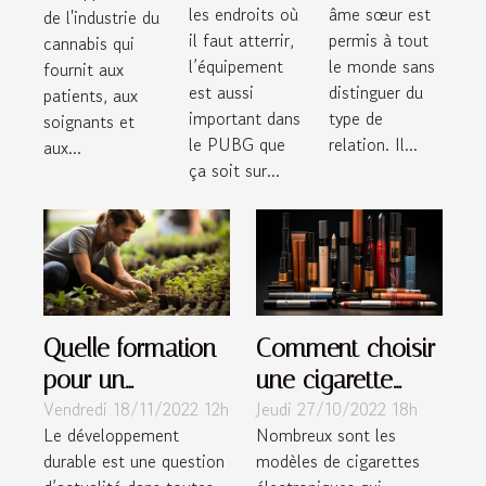
gay ?
les endroits où
âme sœur est
de l'industrie du
il faut atterrir,
permis à tout
cannabis qui
l’équipement
le monde sans
fournit aux
est aussi
distinguer du
patients, aux
important dans
type de
soignants et
le PUBG que
relation. Il...
aux...
ça soit sur...
Quelle formation
Comment choisir
pour un
une cigarette
Vendredi 18/11/2022 12h
Jeudi 27/10/2022 18h
développement
électronique ?
Le développement
Nombreux sont les
durable ?
durable est une question
modèles de cigarettes