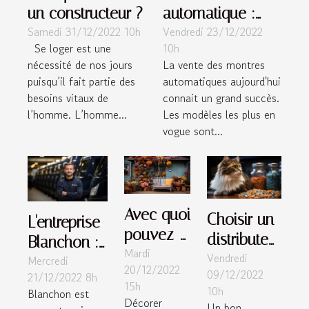
un constructeur ?
automatique :
Samedi 31/12/2022 10h
Vendredi 23/12/2022
pourquoi faire ce
Se loger est une
10h
choix ?
nécessité de nos jours
La vente des montres
puisqu’il fait partie des
automatiques aujourd'hui
besoins vitaux de
connait un grand succès.
l’homme. L’homme...
Les modèles les plus en
vogue sont...
Avec quoi
Choisir un
L'entreprise
pouvez-
distributeur
Blanchon :
Mardi
vous
Vendredi
de
Mercredi
comprendre
20/12/2022
décorer
09/12/2022
21/12/2022 8h
croquettes
ce que c'est
15h
10h
l'extérieur
Blanchon est
pour chat:
et ses
Décorer
Un bon