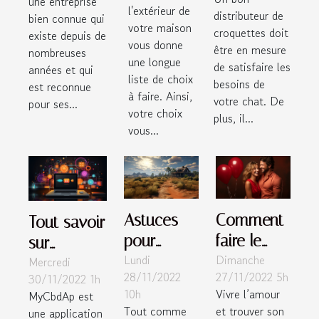
une entreprise
de votre
quels sont
l'extérieur de
services
distributeur de
bien connue qui
maison?
votre maison
les
croquettes doit
existe depuis de
vous donne
être en mesure
éléments à
nombreuses
une longue
de satisfaire les
années et qui
prendre en
liste de choix
besoins de
est reconnue
compte ?
à faire. Ainsi,
votre chat. De
pour ses...
votre choix
plus, il...
vous...
Astuces
Comment
Tout savoir
pour
faire le
sur
Lundi
Dimanche
débuter le
choix d’un
Mercredi
l'application
28/11/2022
27/11/2022 5h
30/11/2022 1h
jeu vidéo
site de
MycbdAp
10h
Vivre l’amour
MyCbdAp est
PUBG
rencontre
Tout comme
et trouver son
une application