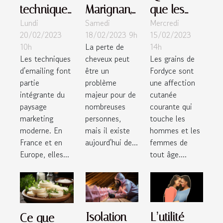
techniques
Marignan,
que les
Lundi
Samedi
Mercredi
d'e mailing
la haute
grains de
20/02/2023
18/02/2023 9h
15/02/2023
autorisées
couture de
Fordyce et
10h
La perte de
14h
en France
la greffe
comment
Les techniques
cheveux peut
Les grains de
et en
capillaire
les traiter ?
d'emailing font
être un
Fordyce sont
Europe
Made in
partie
problème
une affection
intégrante du
majeur pour de
cutanée
France
paysage
nombreuses
courante qui
marketing
personnes,
touche les
moderne. En
mais il existe
hommes et les
France et en
aujourd'hui de...
femmes de
Europe, elles...
tout âge....
Isolation
L’utilité
Ce que