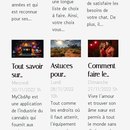
une longue
de satisfaire les
années et qui
prendre en
liste de choix
besoins de
est reconnue
compte ?
à faire. Ainsi,
votre chat. De
pour ses...
votre choix
plus, il...
vous...
Astuces
Comment
Tout savoir
pour
faire le
sur
Lundi
Dimanche
débuter le
choix d’un
Mercredi
l'application
28/11/2022
27/11/2022 5h
30/11/2022 1h
jeu vidéo
site de
MycbdAp
10h
Vivre l’amour
MyCbdAp est
PUBG
rencontre
Tout comme
et trouver son
une application
gay ?
les endroits où
âme sœur est
de l'industrie du
il faut atterrir,
permis à tout
cannabis qui
l’équipement
le monde sans
fournit aux