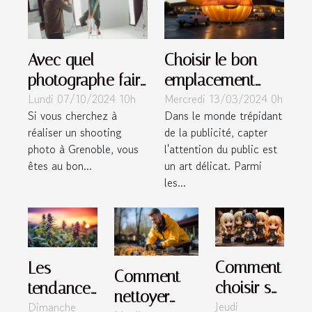
Avec quel
Choisir le bon
photographe faire
emplacement
Lundi 07/10/2024 10h
Mercredi 13/03/2024 0h
un shooting
pour maximiser
Si vous cherchez à
Dans le monde trépidant
photo à Grenoble
l'efficacité des
réaliser un shooting
de la publicité, capter
?
publicités
photo à Grenoble, vous
l'attention du public est
gonflables
êtes au bon...
un art délicat. Parmi
les...
Comment
Les
Comment
choisir sa
tendances
nettoyer
Jeudi
Dimanche
figurine
actuelles