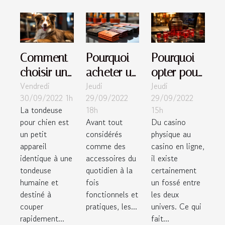
Comment
Pourquoi
Pourquoi
choisir une
acheter un
opter pour
Vendredi
Jeudi
Jeudi
tondeuse
portefeuille
les casinos
30/09/2022 1h
29/09/2022
29/09/2022
pour
homme et
en ligne ?
La tondeuse
18h
15h
chien ?
comment
pour chien est
Avant tout
Du casino
le choisir ?
un petit
considérés
physique au
appareil
comme des
casino en ligne,
identique à une
accessoires du
il existe
tondeuse
quotidien à la
certainement
humaine et
fois
un fossé entre
destiné à
fonctionnels et
les deux
couper
pratiques, les...
univers. Ce qui
rapidement...
fait...