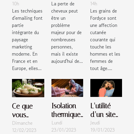
10h
La perte de
14h
en France
la greffe
comment
Les techniques
cheveux peut
Les grains de
et en
capillaire
les traiter ?
d'emailing font
être un
Fordyce sont
Europe
Made in
partie
problème
une affection
intégrante du
majeur pour de
cutanée
France
paysage
nombreuses
courante qui
marketing
personnes,
touche les
moderne. En
mais il existe
hommes et les
France et en
aujourd'hui de...
femmes de
Europe, elles...
tout âge....
Isolation
L’utilité
Ce que
thermique
d’un site
vous
Lundi
Jeudi
d’un
de
Dimanche
devez
23/01/2023
19/01/2023
12/02/2023
logement :
rencontre
savoir sur