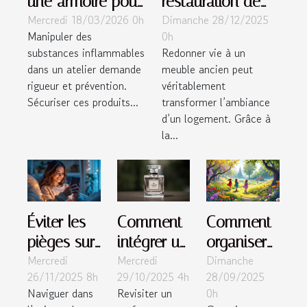
une armoire pour
restauration de
Mercredi 18/03/2026 0h
Dimanche 28/12/2025
inflammables
meubles peut
Manipuler des
0h
dans un atelier
métamorphoser
substances inflammables
Redonner vie à un
votre intérieur ?
dans un atelier demande
meuble ancien peut
rigueur et prévention.
véritablement
Sécuriser ces produits...
transformer l’ambiance
d’un logement. Grâce à
la...
Éviter les
Comment
Comment
pièges sur
intégrer un
organiser
Mercredi
Mercredi
Dimanche
les sites
parfum
une
26/11/2025 8h
29/10/2025 4h
28/09/2025
de
classique
chasse au
Naviguer dans
Revisiter un
0h
rencontres
dans un
trésor