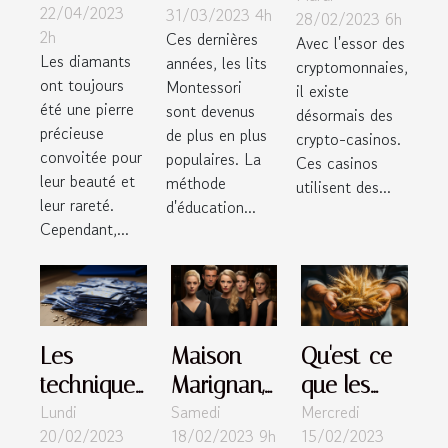
22/04/2023
31/03/2023 4h
28/02/2023 6h
pour
d'un lit
casino?
2h
Ces dernières
Avec l'essor des
détecter
Montessori
Les diamants
années, les lits
cryptomonnaies,
un
?
ont toujours
Montessori
il existe
diamant
été une pierre
sont devenus
désormais des
précieuse
fait de
de plus en plus
crypto-casinos.
convoitée pour
populaires. La
Ces casinos
façon
leur beauté et
méthode
utilisent des...
artificielle?
leur rareté.
d'éducation...
Cependant,...
Les
Maison
Qu'est-ce
techniques
Marignan,
que les
Lundi
Samedi
Mercredi
d'e mailing
la haute
grains de
20/02/2023
18/02/2023 9h
15/02/2023
autorisées
couture de
Fordyce et