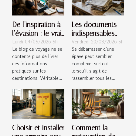
De l’inspiration à
Les documents
l’évasion : le vrai
indispensables
Lundi 04/05/2026 5h
Vendredi 20/03/2026 5h
impact
pour faire enlever
Le blog de voyage ne se
Se débarrasser d’une
émotionnel d’un
une épave
contente plus de livrer
épave peut sembler
blog de voyage
des informations
complexe, surtout
pratiques sur les
lorsqu’il s’agit de
destinations. Véritable...
rassembler tous les...
Choisir et installer
Comment la