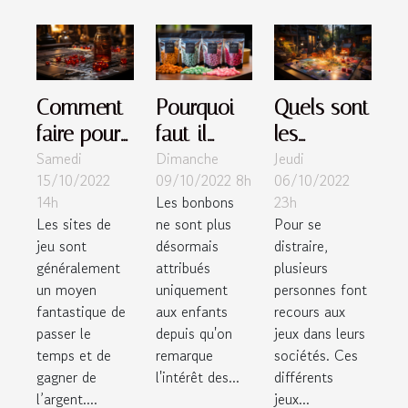
Comment
Pourquoi
Quels sont
faire pour
faut-il
les
Samedi
Dimanche
Jeudi
éviter les
préférer les
meilleurs
15/10/2022
09/10/2022 8h
06/10/2022
arnaques
bonbons
jeux de
14h
Les bonbons
23h
de casino
au CBD ?
société ?
Les sites de
ne sont plus
Pour se
en ligne ?
jeu sont
désormais
distraire,
généralement
attribués
plusieurs
un moyen
uniquement
personnes font
fantastique de
aux enfants
recours aux
passer le
depuis qu'on
jeux dans leurs
temps et de
remarque
sociétés. Ces
gagner de
l'intérêt des...
différents
l’argent....
jeux...