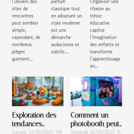
l’univers des
parfum
Organiser une
: conseils
style
éducative
sites de
classique tout
chasse au
pratiques
moderne ?
pour
rencontres
en adoptant un
trésor
peut sembler
style moderne
éducative
enfants ?
simple,
est une
captive
cependant, de
démarche
l’imagination
nombreux
audacieuse et
des enfants et
pièges
subtile....
transforme
guettent...
l’apprentissage
en...
Exploration des
Comment un
tendances
photobooth peut
Samedi 14/06/2025 14h
Vendredi 16/05/2025 1h
actuelles des
transformer