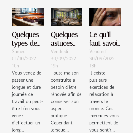
Quelques
Quelques
Ce qu’il
types de
astuces
faut savoir
Samedi
Vendredi
Vendredi
matelas
pour la
de la
01/10/2022
30/09/2022
30/09/2022
pour votre
rénovation
méthode
10h
19h
13h
confort
de votre
EFT
Vous venez de
Toute maison
Il existe
dans la
propriété
passer une
construite a
plusieurs
nuit
longue et dure
besoin d'être
exercices de
journée de
rénovée afin de
relaxation à
travail ou peut-
conserver son
travers le
être bien vous
aspect
monde. Ces
venez
pratique.
exercices vous
d’effectuer un
Cependant,
permettent de
long...
lorsque...
vous sentir...