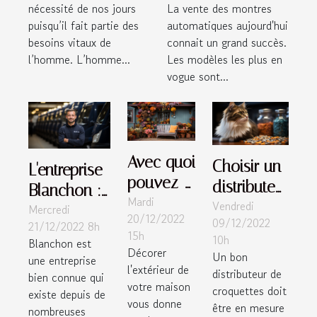
nécessité de nos jours
La vente des montres
puisqu’il fait partie des
automatiques aujourd'hui
besoins vitaux de
connait un grand succès.
l’homme. L’homme...
Les modèles les plus en
vogue sont...
Avec quoi
Choisir un
L'entreprise
pouvez-
distributeur
Blanchon :
Mardi
vous
Vendredi
de
Mercredi
comprendre
20/12/2022
décorer
09/12/2022
21/12/2022 8h
croquettes
ce que c'est
15h
10h
l'extérieur
Blanchon est
pour chat:
et ses
Décorer
Un bon
une entreprise
de votre
quels sont
l'extérieur de
services
distributeur de
bien connue qui
maison?
votre maison
les
croquettes doit
existe depuis de
vous donne
être en mesure
éléments à
nombreuses