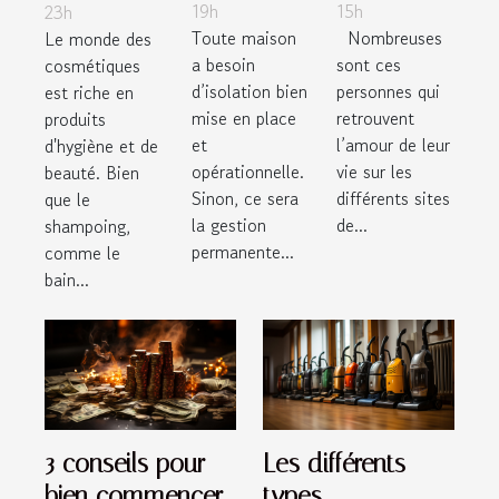
19h
15h
23h
quels sont
adultère
le
Toute maison
Nombreuses
Le monde des
les types
shampoing
a besoin
sont ces
cosmétiques
d’isolants
solide
d’isolation bien
personnes qui
est riche en
mise en place
retrouvent
produits
les plus
et
l’amour de leur
d'hygiène et de
connus ?
opérationnelle.
vie sur les
beauté. Bien
Sinon, ce sera
différents sites
que le
la gestion
de...
shampoing,
permanente...
comme le
bain...
3 conseils pour
Les différents
bien commencer
types