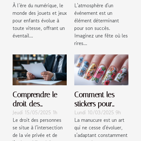
À l’ère du numérique, le
L'atmosphère d'un
jouets et jeux
l'ambiance de
monde des jouets et jeux
événement est un
pour enfants
vos événements
pour enfants évolue à
élément déterminant
toute vitesse, offrant un
pour son succès.
éventail...
Imaginez une fête où les
rires...
Comprendre le
Comment les
droit des
stickers pour
Jeudi 15/05/2025 1h
Lundi 10/03/2025 9h
personnes :
ongles
Le droit des personnes
La manucure est un art
famille,
révolutionnent la
se situe à l'intersection
qui ne cesse d'évoluer,
dépendance et
manucure
de la vie privée et de
s'adaptant constamment
enjeux pénaux
moderne