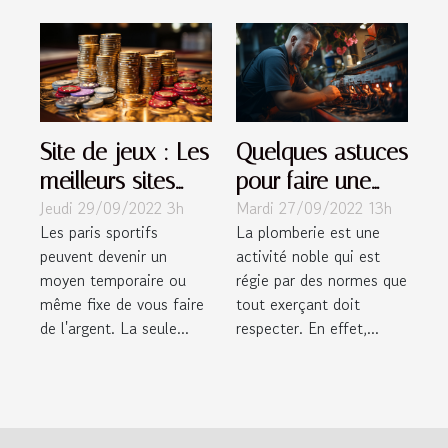
Site de jeux : Les
Quelques astuces
meilleurs sites
pour faire une
Jeudi 29/09/2022 3h
Mardi 27/09/2022 13h
pour parier
installation de
Les paris sportifs
La plomberie est une
plomberie
peuvent devenir un
activité noble qui est
moyen temporaire ou
régie par des normes que
même fixe de vous faire
tout exerçant doit
de l'argent. La seule...
respecter. En effet,...