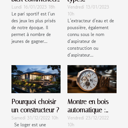
Lundi 16/01/2023 18h
Vendredi 13/01/2023
vos débuts dans
d’aspirateurs
Le pari sportif est l’un
10h
les paris sportifs
multifonctions
des jeux les plus prisés
L’extracteur d’eau et de
de notre époque. Il
poussière, également
permet à nombre de
connu sous le nom
jeunes de gagner...
d’aspirateur de
construction ou
d’aspirateur...
Pourquoi choisir
Montre en bois
un constructeur ?
automatique :
Samedi 31/12/2022 10h
Vendredi 23/12/2022
pourquoi faire ce
Se loger est une
10h
choix ?