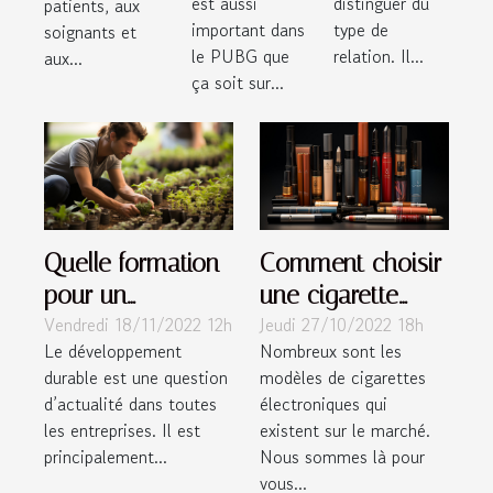
est aussi
distinguer du
patients, aux
important dans
type de
soignants et
le PUBG que
relation. Il...
aux...
ça soit sur...
Quelle formation
Comment choisir
pour un
une cigarette
Vendredi 18/11/2022 12h
Jeudi 27/10/2022 18h
développement
électronique ?
Le développement
Nombreux sont les
durable ?
durable est une question
modèles de cigarettes
d’actualité dans toutes
électroniques qui
les entreprises. Il est
existent sur le marché.
principalement...
Nous sommes là pour
vous...