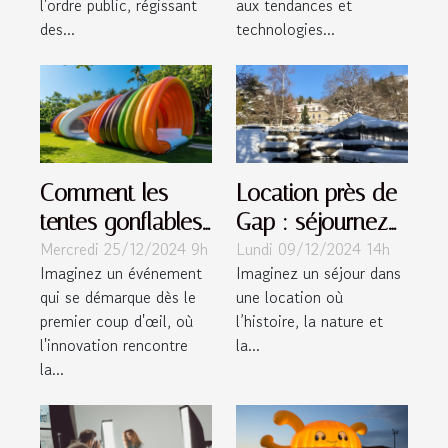
l'ordre public, régissant
aux tendances et
des...
technologies...
Comment les
Location près de
tentes gonflables
Gap : séjournez
Mercredi 25/12/2024 9h
Lundi 09/12/2024 14h
peuvent
dans l’un des
Imaginez un événement
Imaginez un séjour dans
dynamiser vos
châteaux de
qui se démarque dès le
une location où
événements
Montmaur !
premier coup d'œil, où
l’histoire, la nature et
l'innovation rencontre
la...
la...