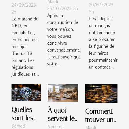
Mardi
efficacement
20/07/2023
24/09/2023
manga ?
du
25/07/2023 3h
votre toiture
5h
2h
marché
Après la
?
Les adeptes
Le marché du
construction de
du CBD
de mangas
CBD, ou
votre maison,
en France
ont tendance
cannabidiol,
vous pouvez
à se procurer
en France est
donc vivre
la figurine de
un sujet
convenablement.
leur héros
d'actualité
Il faut savoir que
pour maintenir
brulant. Les
votre...
un contact...
régulations
juridiques et...
Quelles
À quoi
Comment
sont les
servent les
trouver une
Samedi
astuces
Vendredi
barrières
Mardi
crypto-